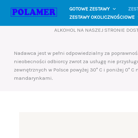
Sorted
Skip
by
GOTOWE ZESTAWY
ZES
to
latest
ZESTAWY OKOLICZNOŚCIOWE
content
ALKOHOL NA NASZEJ STRONIE DOST
Nadawca jest w pełni odpowiedzialny za poprawno
nieobecności odbiorcy zwrot za usługę nie przysług
zewnętrznych w Polsce powyżej 30° C i poniżej 0° C
mandarynkami.