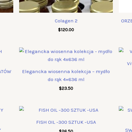
Colagen 2
ORZE
$
120.00
V
IATÓW
Elegancka wiosenna kolekcja – mydło
do rąk 4×636 ml
$
23.50
FISH OIL -300 SZTUK -USA
Y
SW
$
26.50