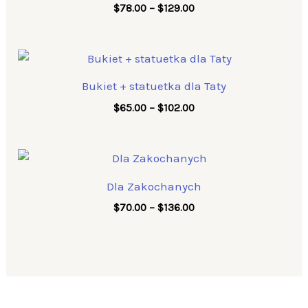
$129.00
$
78.00
–
$
129.00
Price
range:
$65.00
Bukiet + statuetka dla Taty
through
$102.00
$
65.00
–
$
102.00
Price
range:
$70.00
Dla Zakochanych
through
$136.00
$
70.00
–
$
136.00