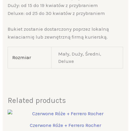
Duży: od 15 do 19 kwiatów z przybraniem
Deluxe: od 25 do 30 kwiatów z przybraniem
Bukiet zostanie dostarczony poprzez lokalną
kwiaciarnię lub zewnętrzną firmą kurierską.
Mały, Duży, Średni,
Rozmiar
Deluxe
Related products
Price
range:
$78.00
Czerwone Róże + Ferrero Rocher
through