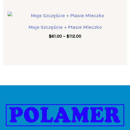
Price
range:
$61.00
Moje Szczęście + Ptasie Mleczko
through
$112.00
$
61.00
–
$
112.00