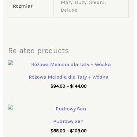
Mały, Duży, Średni,
Rozmiar
Deluxe
Related products
Price
range:
$94.00
Różowa Melodia dla Taty + Wódka
through
$144.00
$
94.00
–
$
144.00
Price
range:
$55.00
Pudrowy Sen
through
$103.00
$
55.00
–
$
103.00