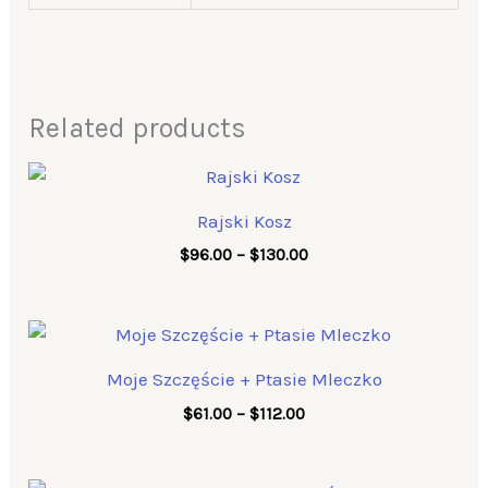
Related products
Price
range:
$96.00
Rajski Kosz
through
$130.00
$
96.00
–
$
130.00
Price
range:
$61.00
Moje Szczęście + Ptasie Mleczko
through
$112.00
$
61.00
–
$
112.00
Price