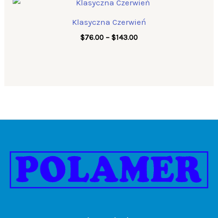
range:
$76.00
Klasyczna Czerwień
through
$143.00
$
76.00
–
$
143.00