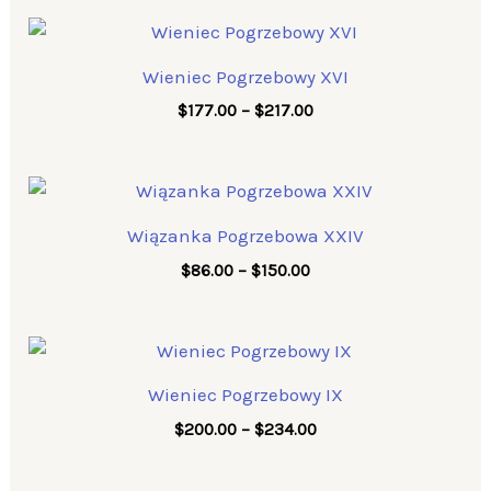
Price
range:
$177.00
Wieniec Pogrzebowy XVI
through
$217.00
$
177.00
–
$
217.00
Price
range:
$86.00
Wiązanka Pogrzebowa XXIV
through
$150.00
$
86.00
–
$
150.00
Price
range:
$200.00
Wieniec Pogrzebowy IX
through
$234.00
$
200.00
–
$
234.00