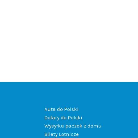
Auta do Polski
Dolary do Polski
Wysyłka paczek z domu
Bilety Lotnicze