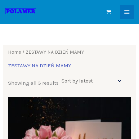
Sorted
Skip
by
to
latest
content
Home
/ ZESTAWY NA DZIEŃ MAMY
ZESTAWY NA DZIEŃ MAMY
Showing all 3 results