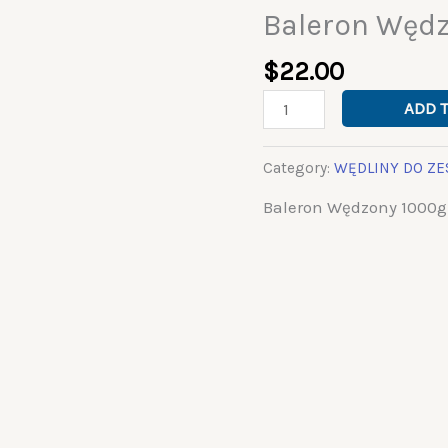
Baleron Wędz
Baleron
Wędzony
$
22.00
-
1000g
ADD 
quantity
Category:
WĘDLINY DO Z
Baleron Wędzony 1000g