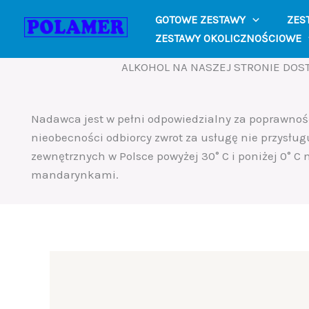
Skip
GOTOWE ZESTAWY
ZES
to
ZESTAWY OKOLICZNOŚCIOWE
content
ALKOHOL NA NASZEJ STRONIE DOST
Nadawca jest w pełni odpowiedzialny za poprawno
nieobecności odbiorcy zwrot za usługę nie przysług
zewnętrznych w Polsce powyżej 30° C i poniżej 0° C
mandarynkami.