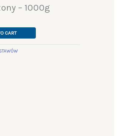
ony – 1000g
TO CART
ESTAWÓW