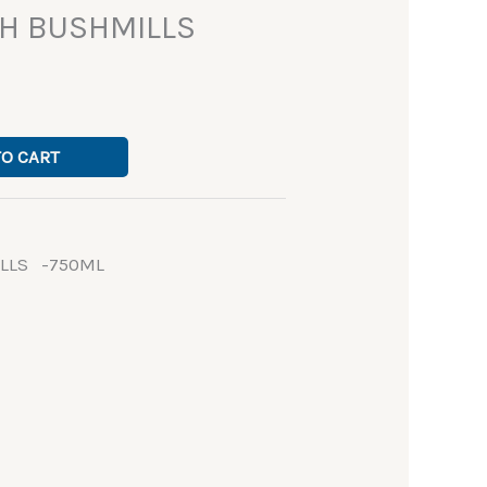
SH BUSHMILLS
TO CART
ILLS -750ML