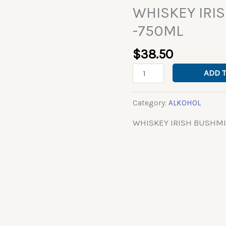
WHISKEY IRI
WHISKEY
IRISH
-750ML
BUSHMILLS
-750ML
$
38.50
quantity
ADD 
Category:
ALKOHOL
WHISKEY IRISH BUSHM