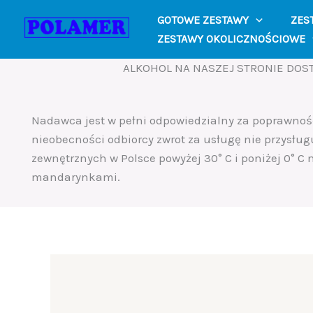
Skip
GOTOWE ZESTAWY
ZES
to
ZESTAWY OKOLICZNOŚCIOWE
content
ALKOHOL NA NASZEJ STRONIE DOST
Nadawca jest w pełni odpowiedzialny za poprawno
nieobecności odbiorcy zwrot za usługę nie przysług
zewnętrznych w Polsce powyżej 30° C i poniżej 0° C
mandarynkami.