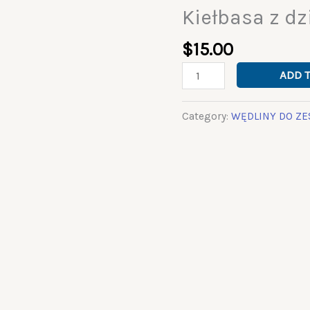
Kiełbasa z dz
Kiełbasa
z
$
15.00
dziczyzny
-
ADD 
300g
quantity
Category:
WĘDLINY DO Z