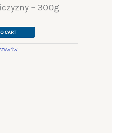
iczyzny – 300g
TO CART
ESTAWÓW