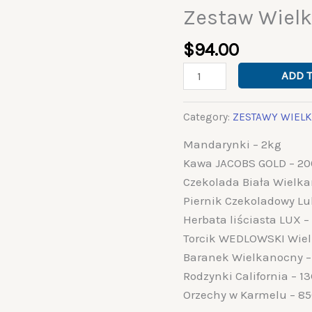
Zestaw Wiel
Zestaw
Wielkanocny
$
94.00
ZE-
33
ADD 
quantity
Category:
ZESTAWY WIEL
Mandarynki – 2kg
Kawa JACOBS GOLD – 2
Czekolada Biała Wielk
Piernik Czekoladowy L
Herbata liściasta LUX –
Torcik WEDLOWSKI Wiel
Baranek Wielkanocny –
Rodzynki California – 1
Orzechy w Karmelu – 8