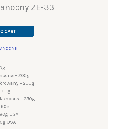
kanocny ZE-33
TO CART
KANOCNE
00g
anocna – 200g
ukrowany – 200g
 100g
kanocny – 250g
 80g
360g USA
50g USA